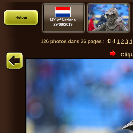
Retour
MX of Nations
29/09/2019
126 photos dans 26 pages :
1
2
3
4
Cliqu