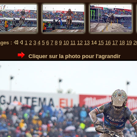
ages :
1
2
3
4
5
6
7
8
9
10
11
12
13
14
15
16
17
18
19
2
Cliquer sur la photo pour l'agrandir