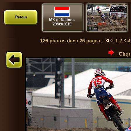
Retour
MX of Nations
29/09/2019
126 photos dans 26 pages :
1
2
3
4
Cliqu