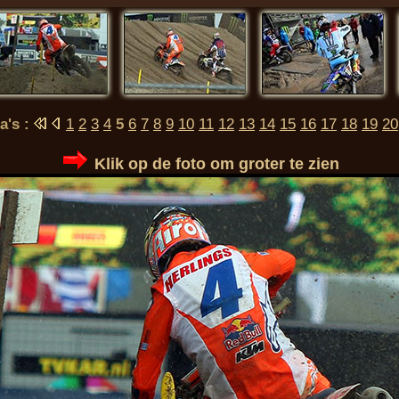
a's :
1
2
3
4
5
6
7
8
9
10
11
12
13
14
15
16
17
18
19
20
Klik op de foto om groter te zien