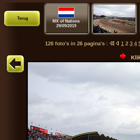
Terug
MX of Nations
29/09/2019
126 foto's in 26 pagina's :
1
2
3
4
Kli