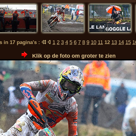
s in 17 pagina's :
1
2
3
4
5
6
7
8
9
10
11
12
13
14
15
1
Klik op de foto om groter te zien