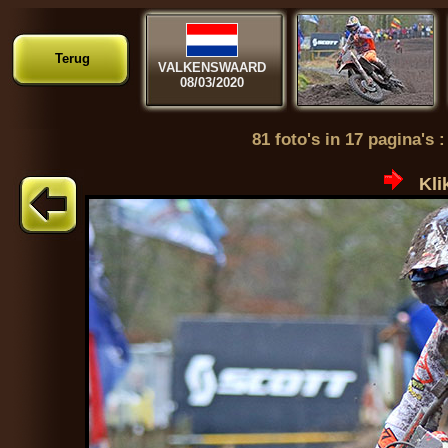
Terug
VALKENSWAARD
08/03/2020
81 foto's in 17 pagina's 
Kli