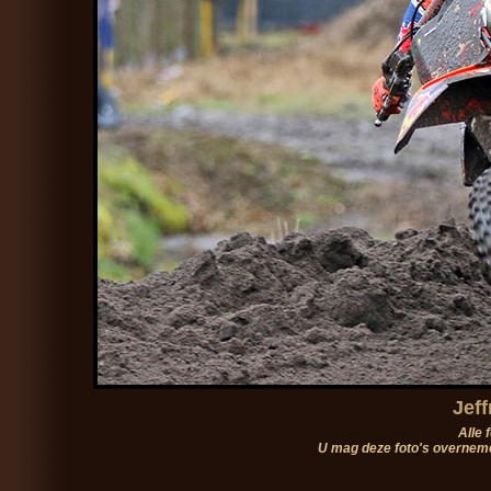
Jeff
Alle 
U mag deze foto's overneme