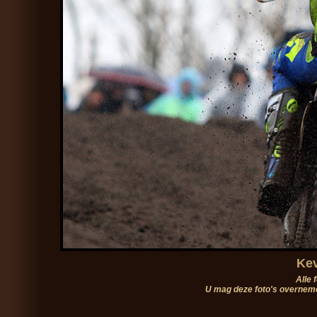
Kev
Alle 
U mag deze foto's overneme