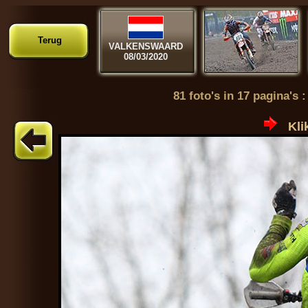
Terug
VALKENSWAARD
08/03/2020
81 foto's in 17 pagina's 
Kli