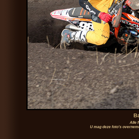
B
Alle 
U mag deze foto's overneme