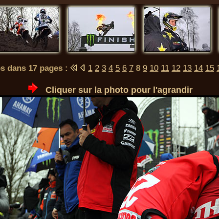
s dans 17 pages :
1
2
3
4
5
6
7
8
9
10
11
12
13
14
15
Cliquer sur la photo pour l'agrandir