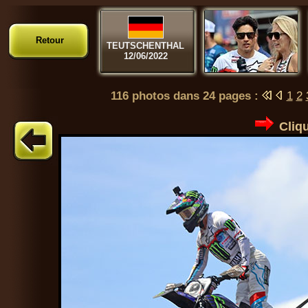
Retour
TEUTSCHENTHAL
12/06/2022
116 photos dans 24 pages :
1
2
Cliqu