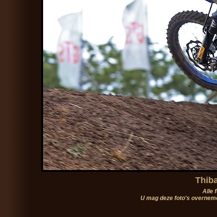
Thiba
Alle 
U mag deze foto's overneme