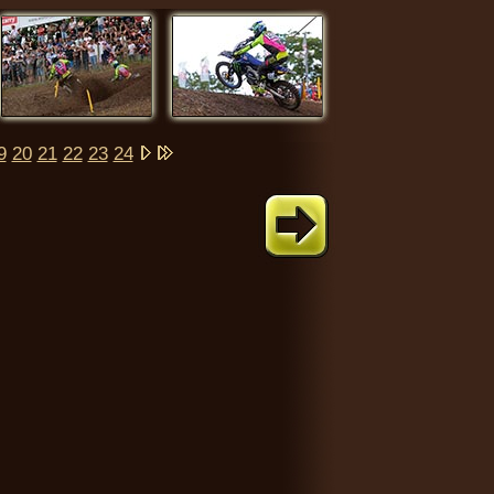
9
20
21
22
23
24