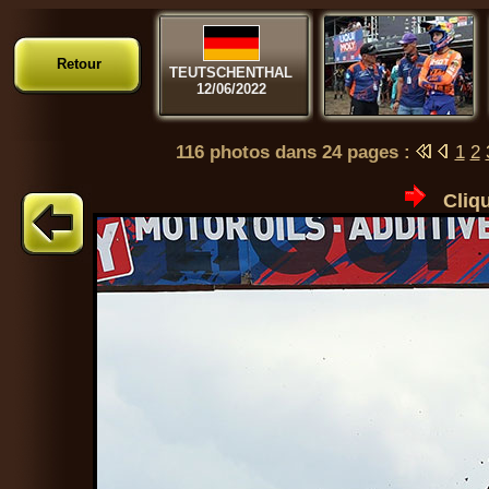
Retour
TEUTSCHENTHAL
12/06/2022
116 photos dans 24 pages :
1
2
Cliqu