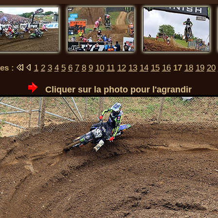
es :
1
2
3
4
5
6
7
8
9
10
11
12
13
14
15
16
17
18
19
20
Cliquer sur la photo pour l'agrandir