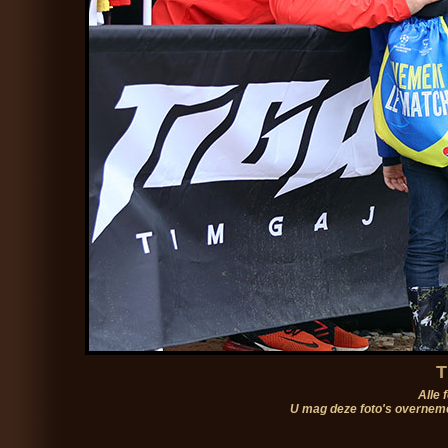
T
Alle 
U mag deze foto's overneme