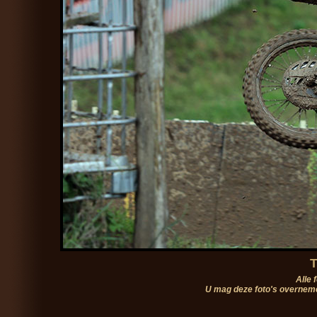
T
Alle 
U mag deze foto's overneme