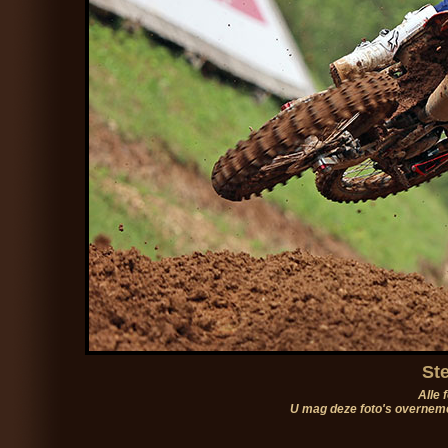
Ste
Alle 
U mag deze foto's overneme