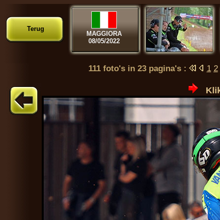
Terug
MAGGIORA
08/05/2022
111 foto's in 23 pagina's :
1
2
Kli