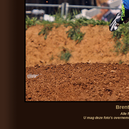
Brent
Alle 
U mag deze foto's overneme