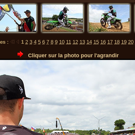
es :
1
2
3
4
5
6
7
8
9
10
11
12
13
14
15
16
17
18
19
20
Cliquer sur la photo pour l'agrandir