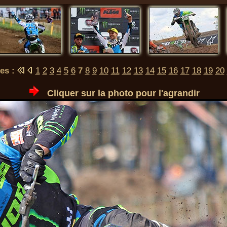
es :
1
2
3
4
5
6
7
8
9
10
11
12
13
14
15
16
17
18
19
20
Cliquer sur la photo pour l'agrandir