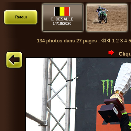
Retour
C. DESALLE
14/10/2020
134 photos dans 27 pages :
1
2
3
4
Cliqu