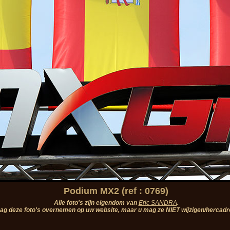
Podium MX2 (ref : 0769)
Alle foto's zijn eigendom van
Eric SANDRA
.
ag deze foto's overnemen op uw website, maar u mag ze NIET wijzigen/hercadr