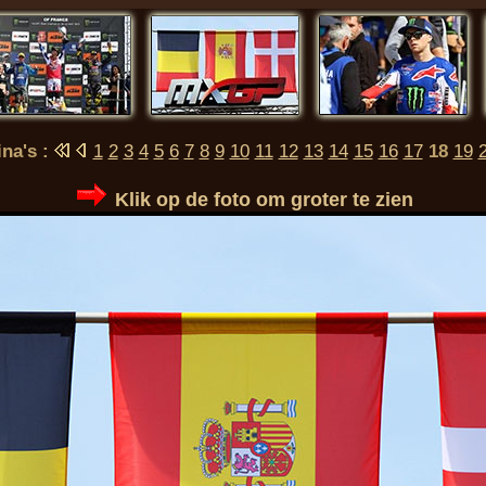
ina's :
1
2
3
4
5
6
7
8
9
10
11
12
13
14
15
16
17
18
19
Klik op de foto om groter te zien