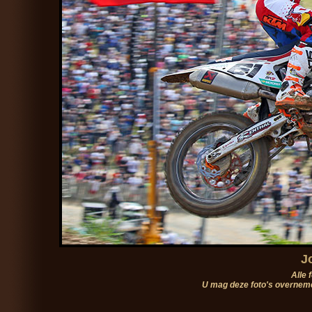
J
Alle 
U mag deze foto's overneme