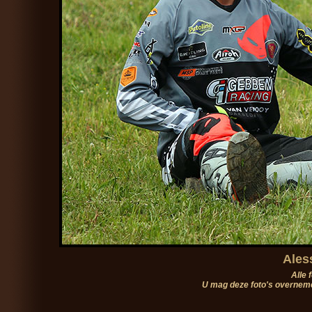
Ales
Alle 
U mag deze foto's overneme