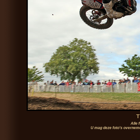
T
Alle 
U mag deze foto's overneme