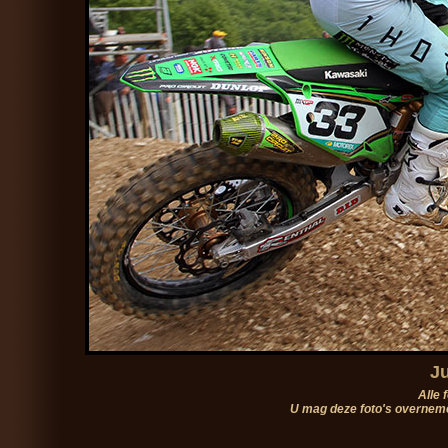
Ju
Alle 
U mag deze foto's overneme