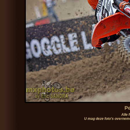
Pe
Alle 
U mag deze foto's overneme