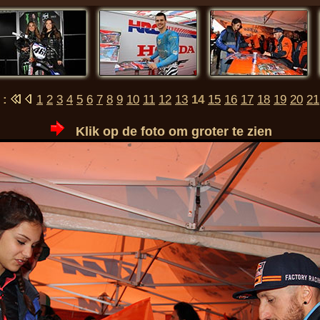
 :
1
2
3
4
5
6
7
8
9
10
11
12
13
14
15
16
17
18
19
20
21
Klik op de foto om groter te zien