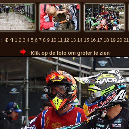
 :
1
2
3
4
5
6
7
8
9
10
11
12
13
14
15
16
17
18
19
20
21
Klik op de foto om groter te zien