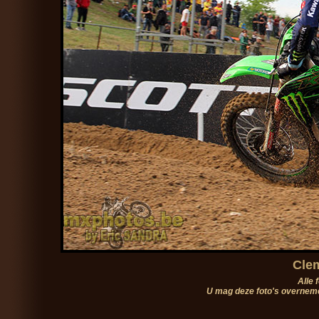
Clem
Alle 
U mag deze foto's overneme