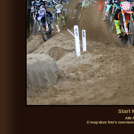
Start 
Alle 
U mag deze foto's overneme