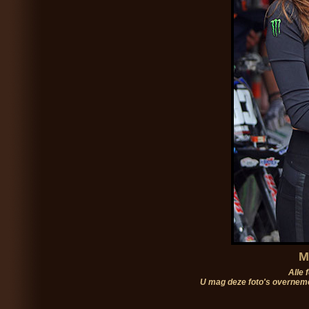
M
Alle 
U mag deze foto's overneme