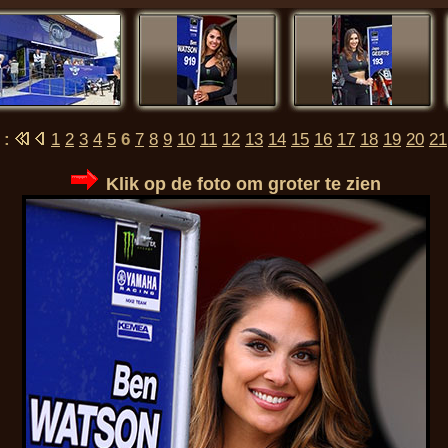
 :
1
2
3
4
5
6
7
8
9
10
11
12
13
14
15
16
17
18
19
20
21
Klik op de foto om groter te zien