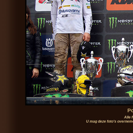
Po
Alle 
U mag deze foto's overneme