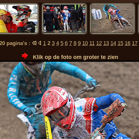
 20 pagina's :
1
2
3
4
5
6
7
8
9
10
11
12
13
14
15
16
17
Klik op de foto om groter te zien