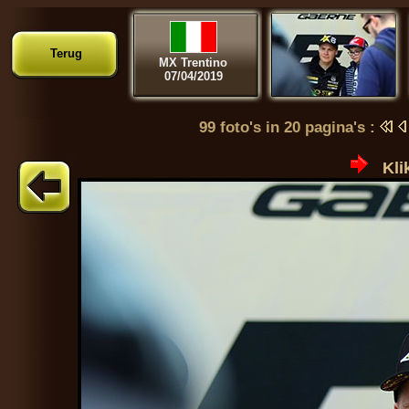
Terug
MX Trentino
07/04/2019
99 foto's in 20 pagina's :
Kli