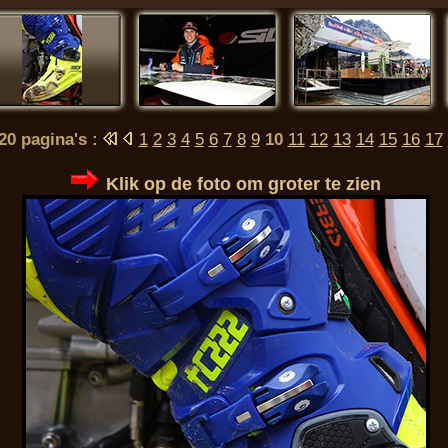
 20 pagina's :
1
2
3
4
5
6
7
8
9
10
11
12
13
14
15
16
17
Klik op de foto om groter te zien