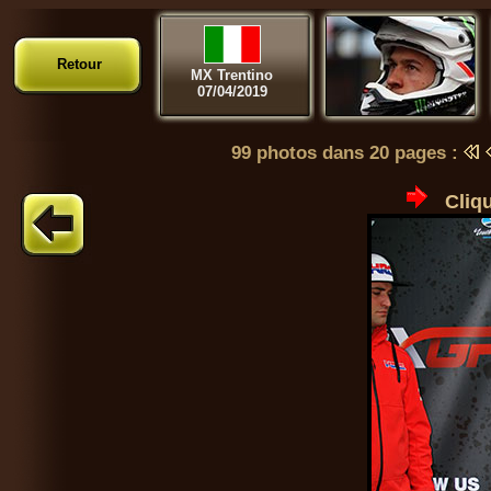
Retour
MX Trentino
07/04/2019
99 photos dans 20 pages :
Cliqu