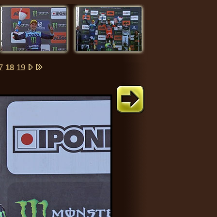
7
18
19