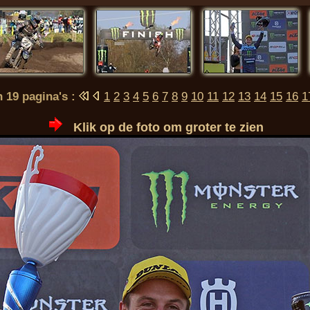
n 19 pagina's :
1
2
3
4
5
6
7
8
9
10
11
12
13
14
15
16
1
Klik op de foto om groter te zien