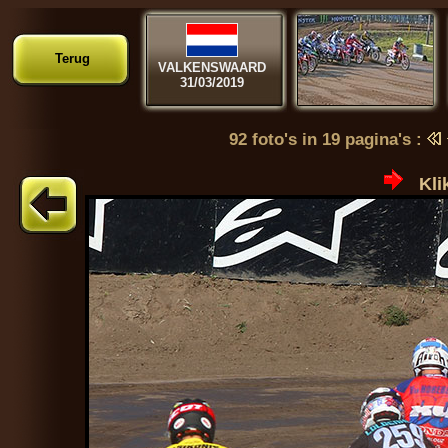
Terug
VALKENSWAARD
31/03/2019
92 foto's in 19 pagina's :
Kli