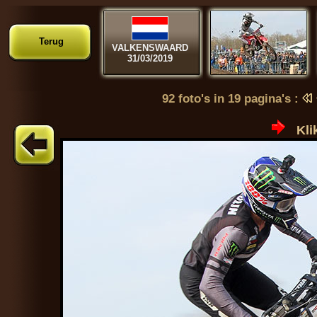
Terug
VALKENSWAARD
31/03/2019
92 foto's in 19 pagina's :
Kli